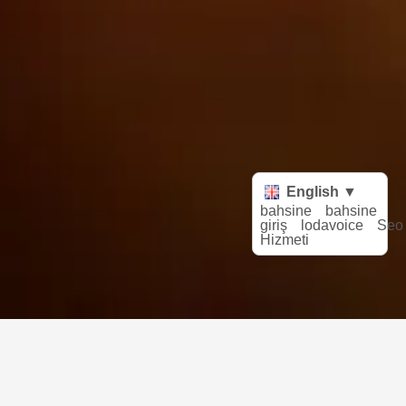
English ▼
bahsine
bahsine
giriş
lodavoice
Seo
Hizmeti